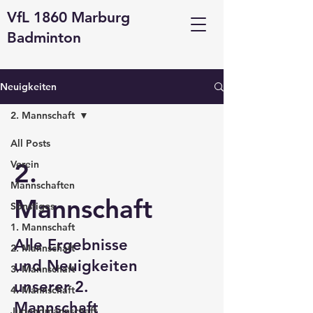
VfL 1860 Marburg
Badminton
Neuigkeiten
2. Mannschaft
All Posts
2.
Verein
Mannschaften
Mannschaft
Sonstiges
1. Mannschaft
Alle Ergebnisse
2. Mannschaft
und Neuigkeiten
3. Mannschaft
unserer 2.
4. Mannschaft
Mannschaft
Jugendmannschaft