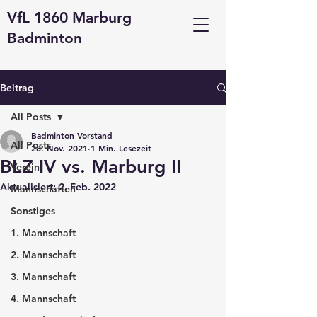
VfL 1860 Marburg
Badminton
Beitrag
All Posts
Badminton Vorstand
All Posts
28. Nov. 2021
1 Min. Lesezeit
BLZ IV vs. Marburg II
Verein
Aktualisiert:
2. Feb. 2022
Mannschaften
Sonstiges
1. Mannschaft
2. Mannschaft
3. Mannschaft
4. Mannschaft