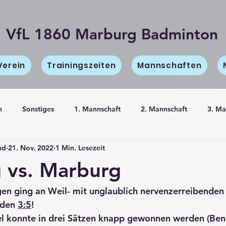
VfL 1860 Marburg Badminton
Verein
Trainingszeiten
Mannschaften
n
Sonstiges
1. Mannschaft
2. Mannschaft
3. Ma
nd
21. Nov. 2022
1 Min. Lesezeit
haft
Information
 vs. Marburg
en ging an Weil- mit unglaublich nervenzerreibenden 
nden 
3:5
!
l konnte in drei Sätzen knapp gewonnen werden (Benn