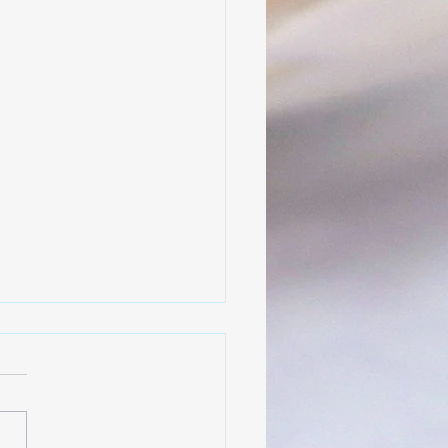
App online
fort könnt ihr euch die
 App des Hessischen
inton Verbdans kostenlos