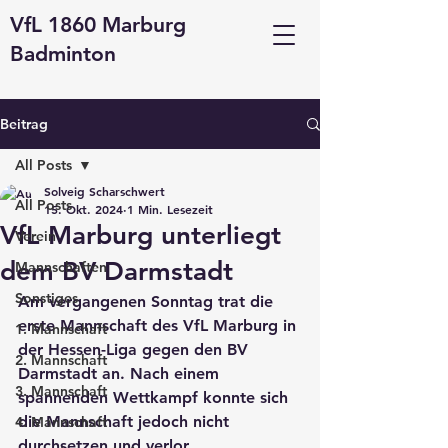
VfL 1860 Marburg
Badminton
Beitrag
All Posts
Solveig Scharschwert
All Posts
15. Okt. 2024
1 Min. Lesezeit
VfL Marburg unterliegt
Verein
dem BV Darmstadt
Mannschaften
Sonstiges
Am vergangenen Sonntag trat die 
erste Mannschaft
 des VfL Marburg in 
1. Mannschaft
der Hessen-Liga gegen den 
BV 
2. Mannschaft
Darmstadt
 an. Nach einem 
3. Mannschaft
spannenden Wettkampf konnte sich 
die Mannschaft jedoch nicht 
4. Mannschaft
durchsetzen und verlor.