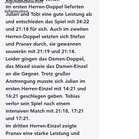
Jugendmannschaft
Im 
ersten Herren-Doppel
 lieferten 
Information
Julian und Tob
i eine gute Leistung ab 
und entschieden das Spiel mit 
24:22
und 
21:18
 für sich. Auch im 
zweiten 
Herren-Doppel
 setzten sich 
Stefan 
und Pranav
 durch, sie gewannen 
souverän mit 
21:19
 und 
21:14
.
Leider gingen das 
Damen-Doppe
l, 
das 
Mixed
 sowie das 
Damen-Einzel
an die Gegner. Trotz großer 
Anstrengung musste sich
 Julian 
im 
ersten Herren-Einzel
 mit 
14:21
 und 
16:21
 geschlagen geben. 
Tobias
verlor sein Spiel nach einem 
intensiven Match mit 
21:18, 17:21
und 
17:21
.
Im 
dritten Herren-Einzel
 zeigte 
Pranav eine starke Leistung und 