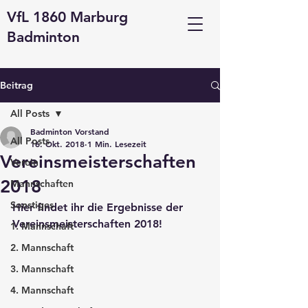
VfL 1860 Marburg
Badminton
Beitrag
All Posts
Badminton Vorstand
All Posts
16. Okt. 2018
1 Min. Lesezeit
Vereinsmeisterschaften
Verein
2018
Mannschaften
Sonstiges
Hier findet ihr die Ergebnisse der 
Vereinsmeisterschaften 2018!
1. Mannschaft
2. Mannschaft
3. Mannschaft
4. Mannschaft