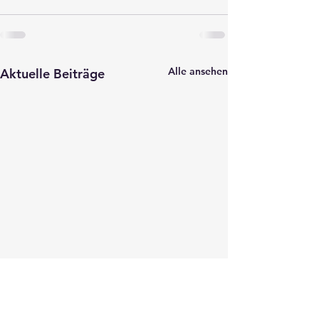
Alle ansehen
Aktuelle Beiträge
HBV-App online