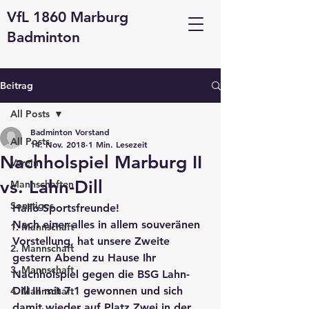
VfL 1860 Marburg
Badminton
Beitrag
All Posts
Badminton Vorstand
All Posts
14. Nov. 2018
1 Min. Lesezeit
Nachholspiel Marburg II
Verein
vs. Lahn-Dill
Mannschaften
Sonstiges
Hallo Sportsfreunde!
Nach einer alles in allem souveränen 
1. Mannschaft
Vorstellung, hat unsere Zweite 
2. Mannschaft
gestern Abend zu Hause Ihr 
3. Mannschaft
Nachholspiel gegen die BSG Lahn-
Dill III mit 7:1 gewonnen und sich 
4. Mannschaft
damit wieder auf Platz Zwei in der 