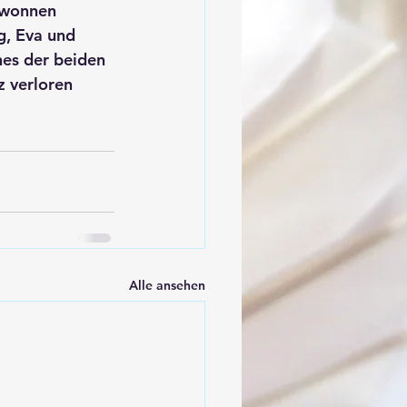
gewonnen 
, Eva und 
nes der beiden 
z verloren 
Alle ansehen