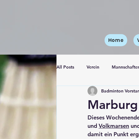
Home
All Posts
Verein
Mannschafte
Badminton Vorsta
4. Mannschaft
Jugendmannsc
Marburg 
Dieses Wochenende 
und 
Volkmarsen
 un
damit ein Punkt er