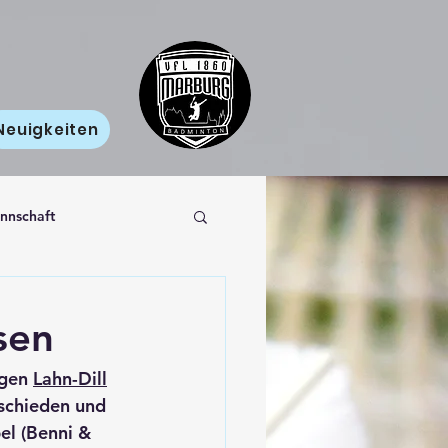
Neuigkeiten
nnschaft
sen
gen 
Lahn-Dill
tschieden und 
l (Benni & 