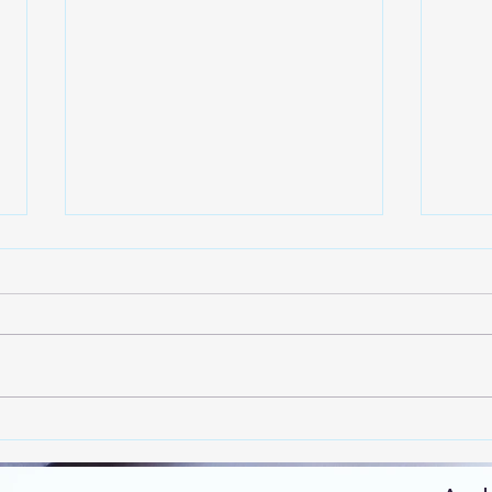
HBV-App online
Ab sofort könnt ihr euch die
neue App des Hessischen
Badminton Verbdans kostenlos
herunterladen. Damit geht der
HBV einen weiterenr...
Heim