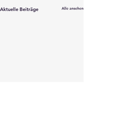
Alle ansehen
Aktuelle Beiträge
HBV-App online
Ab sofort könnt ihr euch die
neue App des Hessischen
Kommentare