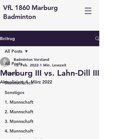
VfL 1860 Marburg
Badminton
Beitrag
All Posts
Badminton Vorstand
All Posts
13. Feb. 2022
1 Min. Lesezeit
Marburg III vs. Lahn-Dill III
Verein
Aktualisiert:
1. März 2022
Mannschaften
Sonstiges
1. Mannschaft
2. Mannschaft
3. Mannschaft
4. Mannschaft