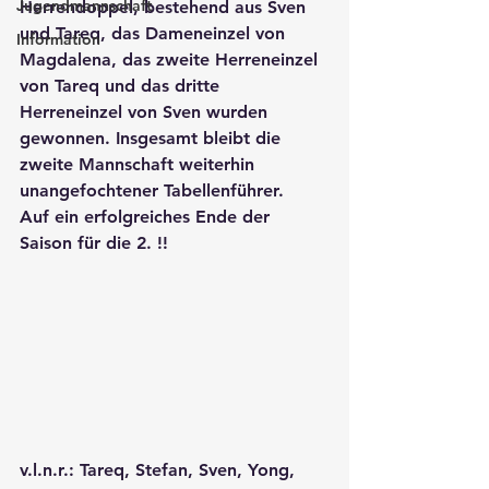
Jugendmannschaft
Herrendoppel, bestehend aus Sven 
und Tareq, das Dameneinzel von 
Information
Magdalena, das zweite Herreneinzel 
von Tareq und das dritte 
Herreneinzel von Sven wurden 
gewonnen. Insgesamt bleibt die 
zweite Mannschaft weiterhin 
unangefochtener Tabellenführer. 
Auf ein erfolgreiches Ende der 
Saison für die 2. !!
v.l.n.r.: Tareq, Stefan, Sven, Yong, 