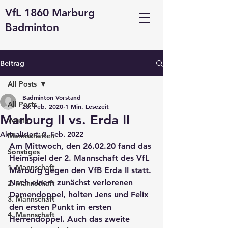
VfL 1860 Marburg
Badminton
Beitrag
All Posts
Badminton Vorstand
All Posts
28. Feb. 2020
1 Min. Lesezeit
Marburg II vs. Erda II
Verein
Aktualisiert:
3. Feb. 2022
Mannschaften
Am Mittwoch, den 26.02.20 fand das 
Sonstiges
Heimspiel der 2. Mannschaft des VfL 
1. Mannschaft
Marburg gegen den VfB Erda II statt. 
Nach einem zunächst verlorenen 
2. Mannschaft
Damendoppel, holten Jens und Felix 
3. Mannschaft
den ersten Punkt im ersten 
4. Mannschaft
Herrendoppel. Auch das zweite 