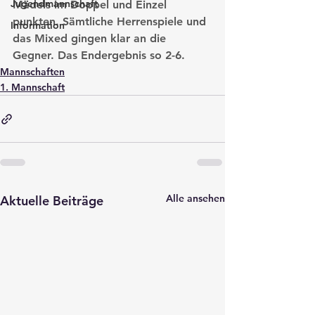
Jugendmannschaft
Mädels im Doppel und Einzel 
punkten. Sämtliche Herrenspiele und 
Information
das Mixed gingen klar an die 
Gegner. Das Endergebnis so 2-6.
Mannschaften
1. Mannschaft
Alle ansehen
Aktuelle Beiträge