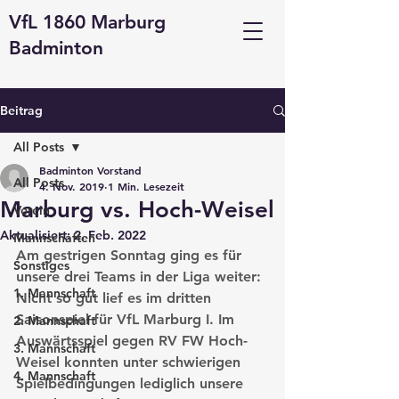
VfL 1860 Marburg
Badminton
Beitrag
All Posts
Badminton Vorstand
All Posts
4. Nov. 2019
1 Min. Lesezeit
Marburg vs. Hoch-Weisel
Verein
Aktualisiert:
2. Feb. 2022
Mannschaften
Am gestrigen Sonntag ging es für 
Sonstiges
unsere drei Teams in der Liga weiter:
1. Mannschaft
Nicht so gut lief es im dritten 
Saisonspiel für VfL Marburg I. Im 
2. Mannschaft
Auswärtsspiel gegen RV FW Hoch-
3. Mannschaft
Weisel konnten unter schwierigen 
4. Mannschaft
Spielbedingungen lediglich unsere 