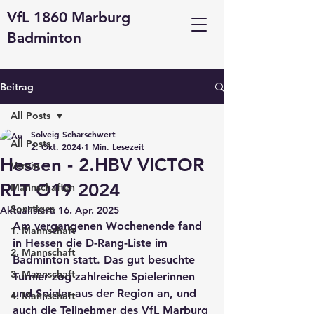
VfL 1860 Marburg
Badminton
Beitrag
All Posts
Solveig Scharschwert
All Posts
2. Okt. 2024
1 Min. Lesezeit
Hessen - 2.HBV VICTOR
Verein
RLT O19 2024
Mannschaften
Sonstiges
Aktualisiert:
16. Apr. 2025
Am vergangenen Wochenende fand 
1. Mannschaft
in Hessen die D-Rang-Liste im 
2. Mannschaft
Badminton statt. Das gut besuchte 
3. Mannschaft
Turnier zog zahlreiche Spielerinnen 
und Spieler aus der Region an, und 
4. Mannschaft
auch die Teilnehmer des VfL Marburg 