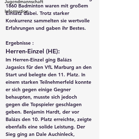
Jugendmannschaft
1860 Badminton waren mit großem 
Information
Einsatz dabei. Trotz starker 
Konkurrenz sammelten sie wertvolle 
Erfahrungen und gaben ihr Bestes.
Ergebnisse :
Herren-Einzel (HE):
Im Herren-Einzel ging 
Balázs 
Jagasics
 für den VfL Marburg an den 
Start und belegte den 
11. Platz
. In 
einem starken Teilnehmerfeld konnte 
er sich gegen einige Gegner 
behaupten, musste sich jedoch 
gegen die Topspieler geschlagen 
geben. 
Benjamin Hardt
, der vor 
Balázs den 
10. Platz
 erreichte, zeigte 
ebenfalls eine solide Leistung. Der 
Sieg ging an 
Dale Auchinleck
, 