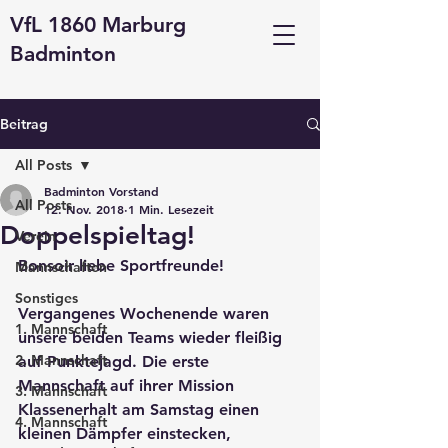
VfL 1860 Marburg
Badminton
Beitrag
All Posts
Badminton Vorstand
All Posts
12. Nov. 2018
1 Min. Lesezeit
Doppelspieltag!
Verein
Bonsoir liebe Sportfreunde!
Mannschaften
Sonstiges
Vergangenes Wochenende waren 
1. Mannschaft
unsere beiden Teams wieder fleißig 
2. Mannschaft
auf Punktejagd. Die erste 
Mannschaft auf ihrer Mission 
3. Mannschaft
Klassenerhalt am Samstag einen 
4. Mannschaft
kleinen Dämpfer einstecken, 