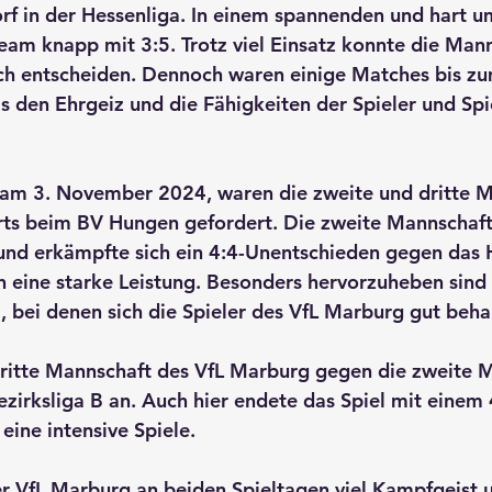
or
f in der Hessenliga. In einem spannenden und hart 
Team knapp mit 
3:5
. Trotz viel Einsatz konnte die Man
sich entscheiden. Dennoch waren einige Matches bis zu
 den Ehrgeiz und die Fähigkeiten der Spieler und Spi
 am 
3. November 2024
, waren die 
zweite
 und 
dritte 
ts beim 
BV Hungen
 gefordert. Die zweite Mannschaft 
und erkämpfte sich ein 
4:4-Unentschieden 
gegen das 
 eine starke Leistung. Besonders hervorzuheben sind 
 bei denen sich die Spieler des VfL Marburg gut beh
 dritte Mannschaft des VfL Marburg gegen die zweite 
ezirksliga B
 an. Auch hier endete das Spiel mit einem 
 eine intensive Spiele.
r VfL Marburg an beiden Spieltagen viel Kampfgeist 