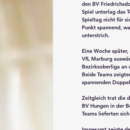
den 
BV Friedrichsd
Spiel unterlag das 
Spieltag nicht für 
Punkt spannend, was
unterstrich.
Eine Woche später,
VfL Marburg auswär
Bezirksoberliga an 
Beide Teams zeigten
spannenden Doppel,
Zeitgleich trat die
BV Hungen in der 
B
Teams lieferten sich
Insgesamt zeigte de