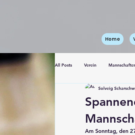
Home
All Posts
Verein
Mannschafte
Solveig Scharschw
4. Mannschaft
Jugendmannsc
Spannend
Mannsch
Am Sonntag, den 
2