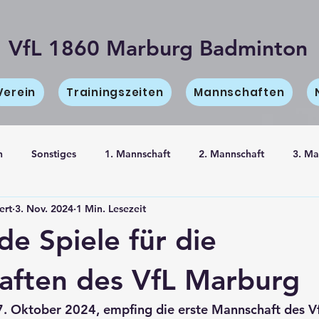
VfL 1860 Marburg Badminton
Verein
Trainingszeiten
Mannschaften
n
Sonstiges
1. Mannschaft
2. Mannschaft
3. Ma
ert
3. Nov. 2024
1 Min. Lesezeit
haft
Information
e Spiele für die
aften des VfL Marburg
7. Oktober 2024
, empfing die 
erste Mannschaft
 des V