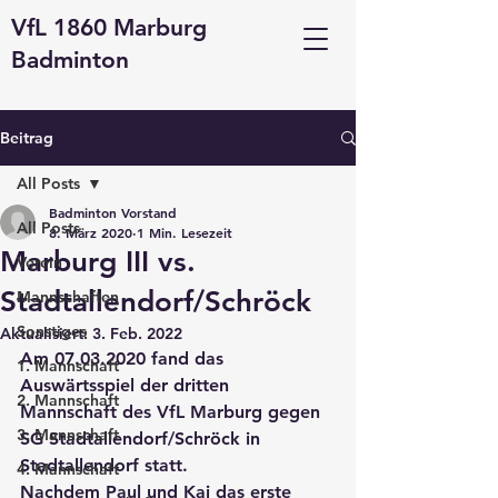
VfL 1860 Marburg
Badminton
Beitrag
All Posts
Badminton Vorstand
All Posts
8. März 2020
1 Min. Lesezeit
Marburg III vs.
Verein
Stadtallendorf/Schröck
Mannschaften
Sonstiges
Aktualisiert:
3. Feb. 2022
Am 07.03.2020 fand das 
1. Mannschaft
Auswärtsspiel der dritten 
2. Mannschaft
Mannschaft des VfL Marburg gegen 
3. Mannschaft
SG Stadtallendorf/Schröck in 
Stadtallendorf statt. 
4. Mannschaft
Nachdem Paul und Kai das erste 