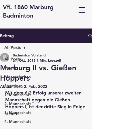
VfL 1860 Marburg
Badminton
Beitrag
All Posts
Badminton Vorstand
All Posts
21. Okt. 2018
1 Min. Lesezeit
Marburg II vs. Gießen
Verein
Hoppers
Mannschaften
Sonstiges
Aktualisiert:
2. Feb. 2022
Mit dem 6:2 Erfolg unserer zweiten 
1. Mannschaft
Mannschaft gegen die Gießen 
2. Mannschaft
Hoppers I, ist der dritte Sieg in Folge 
3. Mannschaft
sicher!
4. Mannschaft