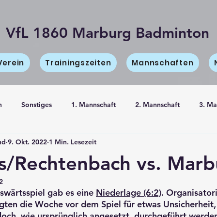
VfL 1860 Marburg Badminton
Verein
Trainingszeiten
Mannschaften
n
Sonstiges
1. Mannschaft
2. Mannschaft
3. Ma
nd
9. Okt. 2022
1 Min. Lesezeit
haft
Information
/Rechtenbach vs. Marbu
2
wärtsspiel gab es eine 
Niederlage (6:2)
. Organisator
gten die Woche vor dem Spiel für etwas Unsicherheit, l
doch, wie ursprünglich angesetzt, durchgeführt werde