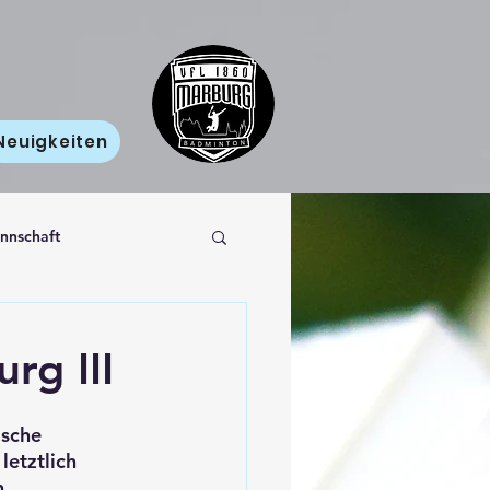
Neuigkeiten
nnschaft
rg III
ische 
etztlich 
n.