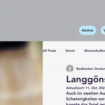
Home
All Posts
Verein
Mannschafte
Badminton Vorsta
4. Mannschaft
Jugendmannsc
Langgöns
Aktualisiert:
11. Okt. 202
Auch im zweiten Aus
Schwierigkeiten sor
konnte das Spiel je