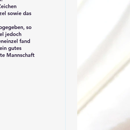
eichen 
zel sowie das 
bgegeben, so 
el jedoch 
neinzel fand 
ein gutes 
tte Mannschaft 