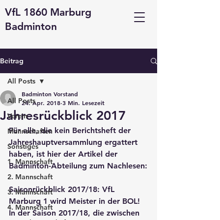
VfL 1860 Marburg
Badminton
Beitrag
All Posts
Badminton Vorstand
All Posts
24. Apr. 2018
3 Min. Lesezeit
Jahresrückblick 2017
Verein
Für alle, die kein Berichtsheft der 
Mannschaften
Jahreshauptversammlung ergattert 
Sonstiges
haben, ist hier der Artikel der 
1. Mannschaft
Badminton-Abteilung zum Nachlesen:
2. Mannschaft
Saisonrückblick 2017/18: VfL 
3. Mannschaft
Marburg 1 wird Meister in der BOL!
4. Mannschaft
In der Saison 2017/18, die zwischen 