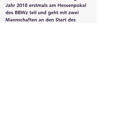
Jahr 2018 erstmals am Hessenpokal 
des BBWz teil und geht mit zwei 
Mannschaften an den Start des 
Bezirksturnieres. Für die zweite 
Mannschaft ist jedoch im 
Achtelfinale Schluss, die erste 
Mannschaft scheitert im Viertelfinale, 
wobei sich beide Teams dem BLZ 
Mittelhessen knapp geschlagen 
geben müssen. Doch die 
Enttäuschung über das Ausscheiden 
währt nur kurz, da unsere erste 
Mannschaft das Team aus Gießen in 
der Liga wenige Tage zuvor besiegt 
und dadurch die Tabellenführung in 
der Bezirksoberliga übernommen 
hatte. So liegt der Fokus voll und 
ganz auf dem Ligabetrieb, was – wie 