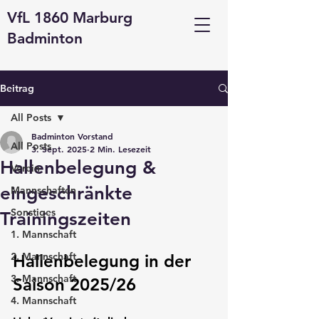
VfL 1860 Marburg
Badminton
Beitrag
All Posts
Badminton Vorstand
All Posts
3. Sept. 2025
2 Min. Lesezeit
Hallenbelegung &
Verein
eingeschränkte
Mannschaften
Sonstiges
Trainingszeiten
1. Mannschaft
2. Mannschaft
Hallenbelegung in der 
3. Mannschaft
Saison 2025/26
4. Mannschaft